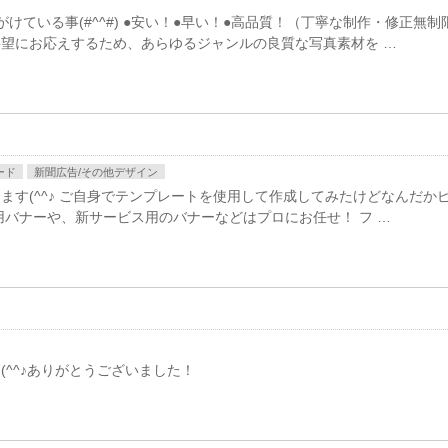
ている事(#^^#) ●安い！●早い！●高品質！（丁寧な制作・修正無制
望にお応えするため、あらゆるジャンルの良質な写真素材を …
ード
新聞広告/その他デザイン
す(^^♪ ご自身でテンプレートを使用して作成してみたけどなんだか
用バナーや、新サービス用のバナーなどはプロにお任せ！ フ …
^^♪ありがとうございました！