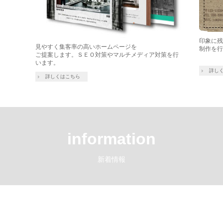
印象に
見やすく集客率の高いホームページを
制作を
ご提案します。ＳＥＯ対策やマルチメディア対策を行
います。
詳し
詳しくはこちら
information
新着情報