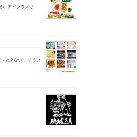
限） アイプラスで
ピンと来ない… そうい